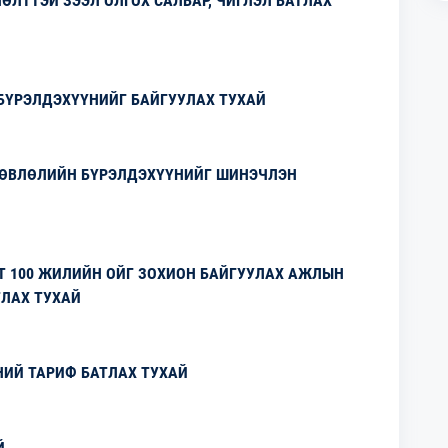
ӨЛТТЭЙ ЗЭЭЛ ОЛГОХ САЛБАР, ЧИГЛЭЛ БАТЛАХ
БҮРЭЛДЭХҮҮНИЙГ БАЙГУУЛАХ ТУХАЙ
ЗӨВЛӨЛИЙН БҮРЭЛДЭХҮҮНИЙГ ШИНЭЧЛЭН
Т 100 ЖИЛИЙН ОЙГ ЗОХИОН БАЙГУУЛАХ АЖЛЫН
ТЛАХ ТУХАЙ
НИЙ ТАРИФ БАТЛАХ ТУХАЙ
Й