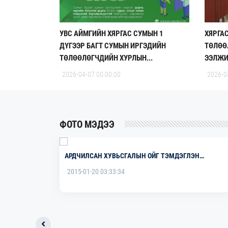
УВС АЙМГИЙН ХЯРГАС СУМЫН 1
ХЯРГА
ДҮГЭЭР БАГТ СУМЫН ИРГЭДИЙН
ТӨЛӨӨ
ТӨЛӨӨЛӨГЧДИЙН ХУРЛЫН...
ЭЭЛЖИ
2026-04-07 00:00:00
2026-0
ФОТО МЭДЭЭ
АРДЧИЛСАН ХУВЬСГАЛЫН ОЙГ ТЭМДЭГЛЭН
ӨНГӨРҮҮЛЭВ.
2015-01-20 03:33:34