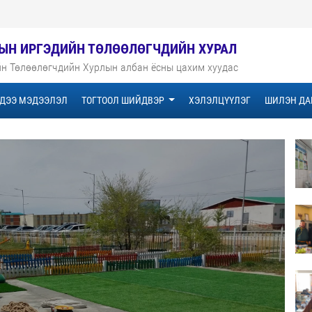
МЫН ИРГЭДИЙН ТӨЛӨӨЛӨГЧДИЙН ХУРАЛ
йн Төлөөлөгчдийн Хурлын албан ёсны цахим хуудас
ДЭЭ МЭДЭЭЛЭЛ
ТОГТООЛ ШИЙДВЭР
ХЭЛЭЛЦҮҮЛЭГ
ШИЛЭН ДА