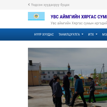
Үндсэн хуудасруу буцах
УВС АЙМГИЙН ХЯРГАС СУ
Увс аймгийн Хяргас сумын иргэди
НҮҮР ХУУДАС
ТАНИЛЦУУЛГА
ИТХ
МЭ