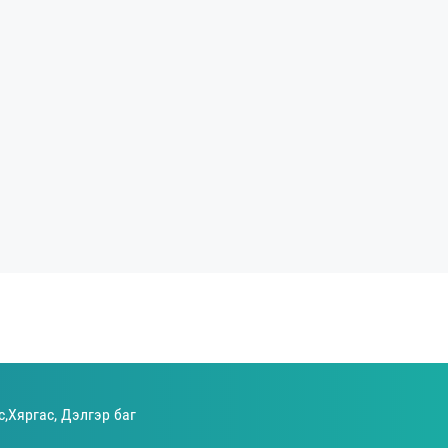
с,Хяргас, Дэлгэр баг