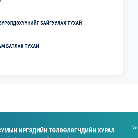
БҮРЭЛДЭХҮҮНИЙГ БАЙГУУЛАХ ТУХАЙ
М БАТЛАХ ТУХАЙ
Ув
 СУМЫН ИРГЭДИЙН ТӨЛӨӨЛӨГЧДИЙН ХУРАЛ