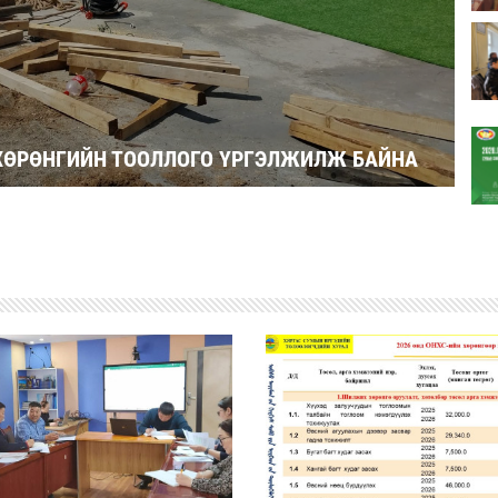
ХӨРӨНГИЙН ТООЛЛОГО ҮРГЭЛЖИЛЖ БАЙНА